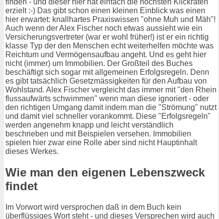
finden - und dieser hier hat einfach die höchsten Klickraten
erzielt :-) Das gibt schon einen kleinen Einblick was einen
hier erwartet: knallhartes Praxiswissen "ohne Muh und Mäh"!
Auch wenn der Alex Fischer noch etwas aussieht wie ein
Versicherungsvertreter (war er wohl früher!) ist er ein richtig
klasse Typ der den Menschen echt weiterhelfen möchte was
Reichtum und Vermögensaufbau angeht. Und es geht hier
nicht (immer) um Immobilien. Der Großteil des Buches
beschäftigt sich sogar mit allgemeinen Erfolgsregeln. Denn
es gibt tatsächlich Gesetzmässigkeiten für den Aufbau von
Wohlstand. Alex Fischer vergleicht das immer mit "den Rhein
flussaufwärts schwimmen" wenn man diese ignoriert - oder
den richtigen Umgang damit indem man die "Strömung" nutzt
und damit viel schneller vorankommt. Diese "Erfolgsregeln"
werden angenehm knapp und leicht verständlich
beschrieben und mit Beispielen versehen. Immobilien
spielen hier zwar eine Rolle aber sind nicht Hauptinhalt
dieses Werkes.
Wie man den eigenen Lebenszweck
findet
Im Vorwort wird versprochen daß in dem Buch kein
überflüssiges Wort steht - und dieses Versprechen wird auch