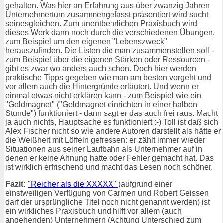
gehalten. Was hier an Erfahrung aus über zwanzig Jahren
Unternehmertum zusammengefasst präsentiert wird sucht
seinesgleichen. Zum unentbehrlichen Praxisbuch wird
dieses Werk dann noch durch die verschiedenen Übungen,
zum Beispiel um den eigenen "Lebenszweck"
herauszufinden. Die Listen die man zusammenstellen soll -
zum Beispiel über die eigenen Stärken oder Ressourcen -
gibt es zwar wo anders auch schon. Doch hier werden
praktische Tipps gegeben wie man am besten vorgeht und
vor allem auch die Hintergründe erläutert. Und wenn er
einmal etwas nicht erklären kann - zum Beispiel wie ein
"Geldmagnet" ("Geldmagnet einrichten in einer halben
Stunde") funktioniert - dann sagt er das auch frei raus. Macht
ja auch nichts, Hauptsache es funktioniert :-) Toll ist daß sich
Alex Fischer nicht so wie andere Autoren darstellt als hätte er
die Weißheit mit Löffeln gefressen: er zählt immer wieder
Situationen aus seiner Laufbahn als Unternehmer auf in
denen er keine Ahnung hatte oder Fehler gemacht hat. Das
ist wirklich erfrischend und macht das Lesen noch schöner.
Fazit:
"Reicher als die XXXXX"
(aufgrund einer
einstweiligen Verfügung von Carmen und Robert Geissen
darf der ursprüngliche Titel noch nicht genannt werden) ist
ein wirkliches Praxisbuch und hilft vor allem (auch
angehenden) Unternehmern (Achtung Unterschied zum